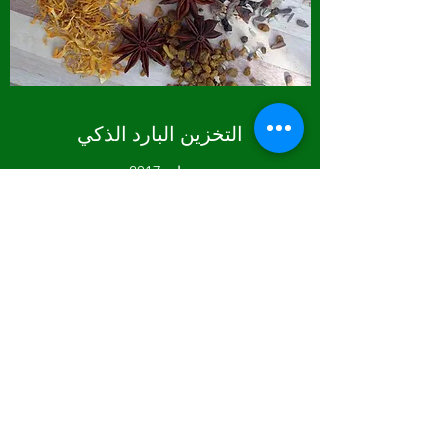
التخزين البارد الذكي
يناير 2017
من خلال التصميم والابتكار الهندسي ، حققنا نتائج
رائعة في مشروع التخزين البارد الذكي. من خلال
التعاون مع المتخصصين الميدانيين المحليين ، تم
تجاوز جميع أهداف العملاء لهذا المشروع. كان هذا
المشروع أول مرة تعاملنا فيها مع تصاريح عمل
صارمة ، لكن مستشارينا القانونيين ساعدونا في
تسهيل العملية.
ابقى على تواصل