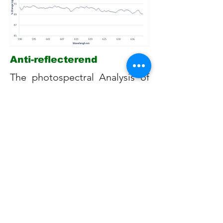
Anti-reflecterend
The photospectral Analysis of
Float Glass used in LED
display. The glass with Coating
from Rads has increased the
orange colored light
transmission by 6%. This
resulted in better shining in left
picture.
Antivervuiling