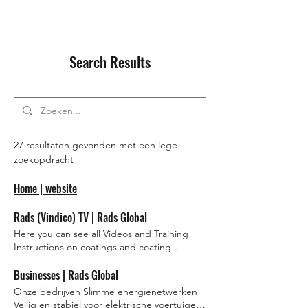
Search Results
27 resultaten gevonden met een lege
zoekopdracht
Home | website
Rads (Vindico) TV | Rads Global
Here you can see all Videos and Training
Instructions on coatings and coating
process from Rads Global. Antisoiling ARC
Coating for Glass Anti-soiling ARC coating
Businesses | Rads Global
for PV Modules Rads Global Business
Onze bedrijven Slimme energienetwerken
Netherlands Video afspelen Facebook
Veilig en stabiel voor elektrische voertuigen