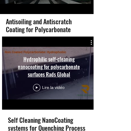
Antisoiling and Antiscratch
Coating for Polycarbonate
Hydrophilic self-cleaning
nanocoating for polycarbonate
surfaces Rads Global
Lire la vidéo
Self Cleaning NanoCoating
systems for Quenching Process