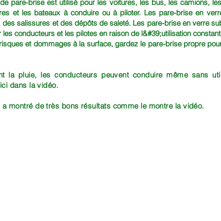
de pare-brise est utilisé pour les voitures, les bus, les camions, les 
ires et les bateaux à conduire ou à piloter. Les pare-brise en ve
e, des salissures et des dépôts de saleté. Les pare-brise en verre su
pour les conducteurs et les pilotes en raison de l&#39;utilisation cons
risques et dommages à la surface, gardez le pare-brise propre pour u
 la pluie, les conducteurs peuvent conduire même sans utili
ici dans la vidéo.
 a montré de très bons résultats comme le montre la vidéo.